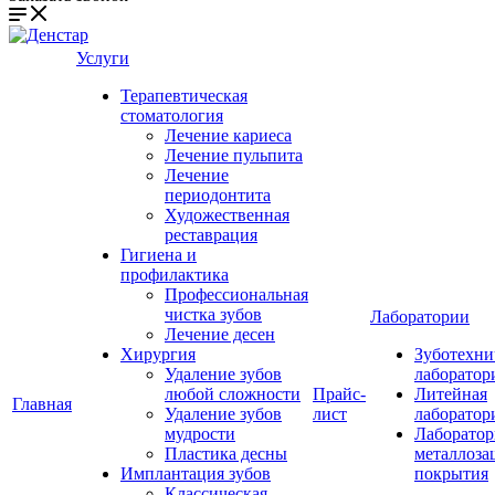
Услуги
Терапевтическая
стоматология
Лечение кариеса
Лечение пульпита
Лечение
периодонтита
Художественная
реставрация
Гигиена и
профилактика
Профессиональная
чистка зубов
Лаборатории
Лечение десен
Хирургия
Зуботехни
Удаление зубов
лаборатор
любой сложности
Прайс-
Литейная
Главная
Удаление зубов
лист
лаборатор
мудрости
Лаборатор
Пластика десны
металлоза
Имплантация зубов
покрытия
Классическая