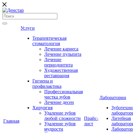
Услуги
Терапевтическая
стоматология
Лечение кариеса
Лечение пульпита
Лечение
периодонтита
Художественная
реставрация
Гигиена и
профилактика
Профессиональная
чистка зубов
Лаборатории
Лечение десен
Хирургия
Зуботехни
Удаление зубов
лаборатор
любой сложности
Прайс-
Литейная
Главная
Удаление зубов
лист
лаборатор
мудрости
Лаборатор