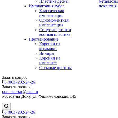
Пластика десны
металлоза
Имплантация зубов
покрытия
Классическая
имплантация
Одномоментная
имплантация
Синус-лифтинг и
костная пластика
Протезирование
Коронки из
керамики
Виниры
Коронки на
импланте
Съемные протезы
Задать вопрос
8 (863) 232-24-26
Заказать звонок
ooo_denstar@mail.ru
Ростов-на-Дону, ул. Филимоновская, 145
8 (863) 232-24-26
Заказать звонок