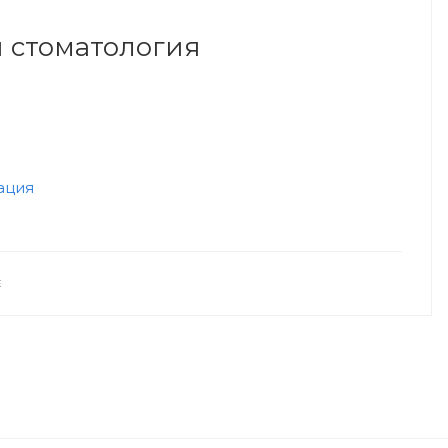
 стоматология
ация
Е