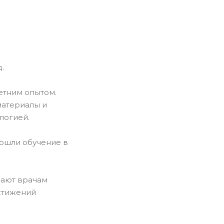
.
етним опытом.
материалы и
логией.
рошли обучение в
дают врачам
стижений